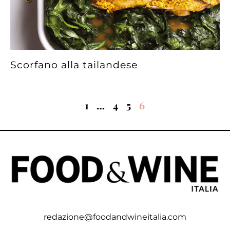
Scorfano alla tailandese
1
…
4
5
6
redazione@foodandwineitalia.com