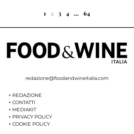
1
2
3
4
…
64
redazione@foodandwineitalia.com
+
REDAZIONE
+
CONTATTI
+
MEDIAKIT
+
PRIVACY POLICY
+
COOKIE POLICY